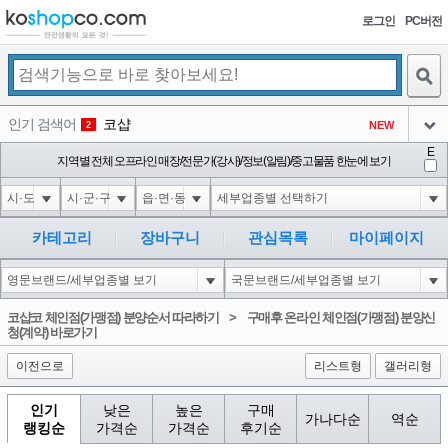
로그인
PC버전
검색
인기 검색어
코샵
NEW
2
아이콘
E
익스
지역별 전체 오프라인 매장/전문가(강사)/정보(알림)/중고물품 한눈에 보기
3
3
아이콘
1-1; waitfor delay '0:0:15' --
1
4
아이콘
10"XOR(1*if(now()=sysdate(),sleep(15),0))XOR"Z
1
5
카테고리
장바구니
관심목록
마이페이지
아이콘
1-1); waitfor delay '0:0:15' --
1
6
아이콘
1
40
1
코샵코 체인점(가맹점) 분양순서 따라하기
>
구매후 온라인 체인점(가맹점) 분양신
아이콘
청(계약) 바로가기
이전으로
리스트형
갤러리형
인기
낮은
높은
구매
가나다순
역순
랭킹순
가격순
가격순
후기순