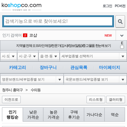
로그인
PC버전
검색
인기 검색어
코샵
NEW
2
아이콘
E
익스
지역별 전체 오프라인 매장/전문가(강사)/정보(알림)/중고물품 한눈에 보기
3
3
아이콘
1-1; waitfor delay '0:0:15' --
1
4
아이콘
10"XOR(1*if(now()=sysdate(),sleep(15),0))XOR"Z
1
5
카테고리
장바구니
관심목록
마이페이지
아이콘
1-1); waitfor delay '0:0:15' --
1
6
아이콘
1
40
1
청주시 흥덕구
>
수의동
아이콘
이전으로
리스트형
갤러리형
인기
낮은
높은
구매
가나다순
역순
랭킹순
가격순
가격순
후기순