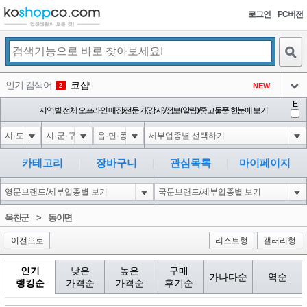
로그인
PC버전
검색
인기 검색어
코샵
NEW
2
아이콘
E
익스
지역별 전체 오프라인 매장/전문가(강사)/정보(알림)/중고물품 한눈에 보기
3
3
아이콘
1-1; waitfor delay '0:0:15' --
1
4
아이콘
10"XOR(1*if(now()=sysdate(),sleep(15),0))XOR"Z
1
5
카테고리
장바구니
관심목록
마이페이지
아이콘
1-1); waitfor delay '0:0:15' --
1
6
아이콘
1
40
1
옥천군
>
동이면
아이콘
이전으로
리스트형
갤러리형
인기
낮은
높은
구매
가나다순
역순
랭킹순
가격순
가격순
후기순