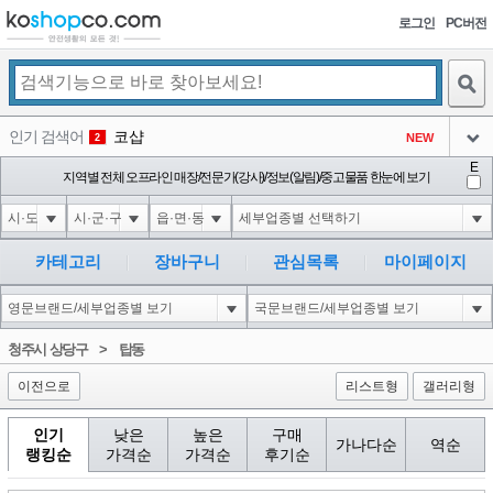
로그인
PC버전
검색
인기 검색어
코샵
NEW
2
아이콘
E
익스
지역별 전체 오프라인 매장/전문가(강사)/정보(알림)/중고물품 한눈에 보기
3
3
아이콘
1-1; waitfor delay '0:0:15' --
1
4
아이콘
10"XOR(1*if(now()=sysdate(),sleep(15),0))XOR"Z
1
5
카테고리
장바구니
관심목록
마이페이지
아이콘
1-1); waitfor delay '0:0:15' --
1
6
아이콘
1
40
1
청주시 상당구
>
탑동
아이콘
이전으로
리스트형
갤러리형
인기
낮은
높은
구매
가나다순
역순
랭킹순
가격순
가격순
후기순