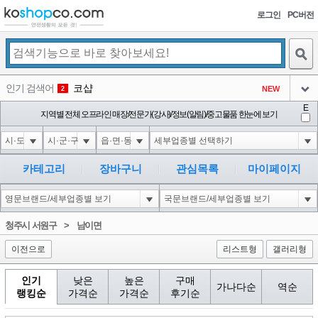
로그인
PC버전
검색
인기 검색어
코샵
NEW
2
아이콘
E
익스
지역별 전체 오프라인 매장/전문가(강사)/정보(알림)/중고물품 한눈에 보기
3
3
아이콘
1-1; waitfor delay '0:0:15' --
1
4
아이콘
10"XOR(1*if(now()=sysdate(),sleep(15),0))XOR"Z
1
5
카테고리
장바구니
관심목록
마이페이지
아이콘
1-1); waitfor delay '0:0:15' --
1
6
아이콘
1
40
1
청주시 서원구
>
남이면
아이콘
이전으로
리스트형
갤러리형
인기
낮은
높은
구매
가나다순
역순
랭킹순
가격순
가격순
후기순