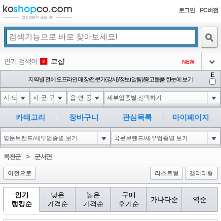
로그인
PC버전
검색
인기 검색어
코샵
NEW
2
아이콘
E
익스
지역별 전체 오프라인 매장/전문가(강사)/정보(알림)/중고물품 한눈에 보기
3
3
아이콘
1-1; waitfor delay '0:0:15' --
1
4
아이콘
10"XOR(1*if(now()=sysdate(),sleep(15),0))XOR"Z
1
5
카테고리
장바구니
관심목록
마이페이지
아이콘
1-1); waitfor delay '0:0:15' --
1
6
아이콘
1
40
1
옥천군
>
군서면
아이콘
이전으로
리스트형
갤러리형
인기
낮은
높은
구매
가나다순
역순
랭킹순
가격순
가격순
후기순