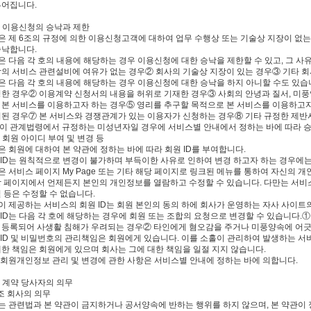
루어집니다.
조 이용신청의 승낙과 제한
합은 제 6조의 규정에 의한 이용신청고객에 대하여 업무 수행상 또는 기술상 지장이 없
승낙합니다.
은 다음 각 호의 내용에 해당하는 경우 이용신청에 대한 승낙을 제한할 수 있고, 그 사
합의 서비스 관련설비에 여유가 없는 경우② 회사의 기술상 지장이 있는 경우③ 기타 
합은 다음 각 호의 내용에 해당하는 경우 이용신청에 대한 승낙을 하지 아니할 수도 있
청한 경우② 이용계약 신청서의 내용을 허위로 기재한 경우③ 사회의 안녕과 질서, 미
 본 서비스를 이용하고자 하는 경우⑤ 영리를 추구할 목적으로 본 서비스를 이용하고자
비된 경우⑦ 본 서비스와 경쟁관계가 있는 이용자가 신청하는 경우⑧ 기타 규정한 제반
이 관계법령에서 규정하는 미성년자일 경우에 서비스별 안내에서 정하는 바에 따라 승
조 회원 아이디 부여 및 변경 등
은 회원에 대하여 본 약관에 정하는 바에 따라 회원 ID를 부여합니다.
원 ID는 원칙적으로 변경이 불가하며 부득이한 사유로 인하여 변경 하고자 하는 경우에는
은 서비스 페이지 My Page 또는 기타 해당 페이지로 링크된 메뉴를 통하여 자신의 개
당 페이지에서 언제든지 본인의 개인정보를 열람하고 수정할 수 있습니다. 다만는 서비스
 등은 수정할 수 없습니다.
이 제공하는 서비스의 회원 ID는 회원 본인의 동의 하에 회사가 운영하는 자사 사이트의
 ID는 다음 각 호에 해당하는 경우에 회원 또는 조합의 요청으로 변경할 수 있습니다.
 등록되어 사생활 침해가 우려되는 경우② 타인에게 혐오감을 주거나 미풍양속에 어긋
원 ID 및 비밀번호의 관리책임은 회원에게 있습니다. 이를 소홀이 관리하여 발생하는 서
대한 책임은 회원에게 있으며 회사는 그에 대한 책임을 일절 지지 않습니다.
타 회원개인정보 관리 및 변경에 관한 사항은 서비스별 안내에 정하는 바에 의합니다.
장 계약 당사자의 의무
 조 회사의 의무
사는 관련법과 본 약관이 금지하거나 공서양속에 반하는 행위를 하지 않으며, 본 약관이 