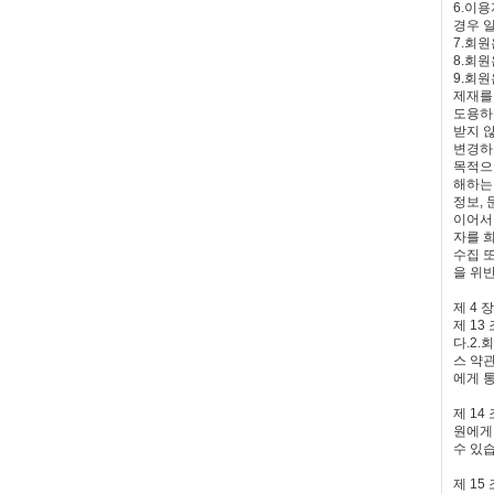
6.이
경우 
7.회
8.회
9.회
제재를
도용하
받지 
변경하
목적으
해하는
정보,
이어서
자를 
수집 
을 위
제 4 
제 1
다.2
스 약
에게 
제 1
원에게
수 있
제 15