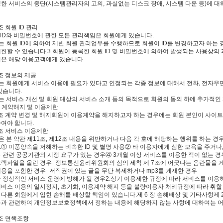
생한 서비스의 중단(시스템관리자의 고의, 과실없는 디스크 장애, 시스템 다운 등)에 
 조 회원 ID 관리
원 ID와 비밀번호에 관한 모든 관리책임은 회원에게 있습니다.
는 회원 ID에 의하여 제반 회원 관리업무를 수행하므로 회원이 ID를 변경하고자 하는 경
제한할 수 있습니다.3.회원이 등록한 회원 ID 및 비밀번호에 의하여 발생되는 사용상의 
임은 해당 이용고객에게 있습니다.
 조 정보의 제공
사는 회원에게 서비스 이용에 필요가 있다고 인정되는 각종 정보에 대해서 전화, 전자
있습니다.
사는 서비스 개선 및 회원 대상의 서비스 소개 등의 목적으로 회원의 동의 하에 추가적인
장 계약해지 및 이용제한
1 조 계약 변경 및 해지회원이 이용계약을 해지하고자 하는 경우에는 회원 본인이 사
하여야 합니다.
 조 서비스 이용제한
은 본 약관 제11조, 제12조 내용을 위반하거나 다음 각 호에 해당하는 행위를 하는 
.① 미풍양속을 저해하는 비속한 ID 및 별명 사용② 타 이용자에게 심한 모욕을 주거나
등 관련 공공기관의 시정 요구가 있는 경우④ 3개월 이상 서비스를 이용한 적이 없는 
크랙파일을 올린 경우- 정보통신윤리위원회의 심의 세칙 제 7조에 어긋나는 음란물을 
내용을 포함한 경우- 저작권이 있는 글을 무단 복제하거나 mp3를 게재한 경우
타 정상적인 서비스 운영에 방해가 될 경우2.상기 이용제한 규정에 따라 서비스를 이용
서비스 이용의 일시정지, 초기화, 이용계약 해지 등을 불량이용자 처리규정에 따라 취할
 다른 회원에게 입힌 손해를 배상할 책임이 있습니다.제 6 장 손해배상 및 기타사항제
용과 관련하여 개인정보보호정책에서 정하는 내용에 해당하지 않는 사항에 대하여는 어
 조 면책조항