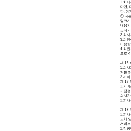
1.회
다만,
한, 정
① 다
링크시
내용인
긋나거
2.회
3.회
이용할
4.회원
으로 
제 1
1.회
처를 
2.서
제 17
1.서비
기점검
회사가
2.회
제 18
1.회
교체 
서비스
2.전항