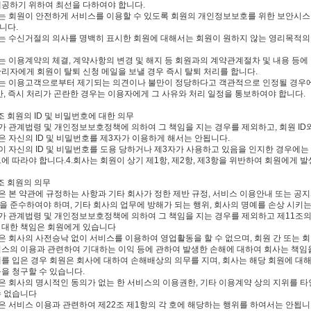
제공하기 위하여 최선을 다하여야 합니다.
사는 회원이 안전하게 서비스를 이용할 수 있도록 회원의 개인정보보호를 위한 보안시
니다.
사는 수신거절의 의사를 명백히 표시한 회원에 대해서는 회원이 원하지 않는 영리목적의
사는 이용계약의 체결, 계약사항의 변경 및 해지 등 회원과의 계약관계절차 및 내용 등
관리자에게 회원이 탈퇴 신청 메일을 보낼 경우 즉시 탈퇴 처리를 합니다.
사는 이용고객으로부터 제기되는 의견이나 불만이 정당하다고 객관적으로 인정될 경우에
다만, 즉시 처리가 곤란한 경우는 이용자에게 그 사유와 처리 일정을 통보하여야 합니다.
 조 회원의 ID 및 비밀번호에 대한 의무
사가 관계법령 및 개인정보보호정책에 의하여 그 책임을 지는 경우를 제외하고, 회원 I
은 자신의 ID 및 비밀번호를 제3자가 이용하게 해서는 안됩니다.
원이 자신의 ID 및 비밀번호를 도용 당하거나 제3자가 사용하고 있음을 인지한 경우에는
에 따라야 합니다.4.회사는 회원이 상기 제1항, 제2항, 제3항을 위반하여 회원에게 
 조 회원의 의무
원은 본 약관에 규정하는 사항과 기타 회사가 정한 제반 규정, 서비스 이용안내 또는 공지
을 준수하여야 하며, 기타 회사의 업무에 방해가 되는 행위, 회사의 명예를 손상 시키
사가 관계법령 및 개인정보보호정책에 의하여 그 책임을 지는 경우를 제외하고 제11조
 대한 책임은 회원에게 있습니다
원은 회사의 사전승낙 없이 서비스를 이용하여 영업활동을 할 수 없으며, 회원 간 또는 
비스의 이용과 관련하여 기대하는 이익 등에 관하여 발생한 손해에 대하여 회사는 책임
해를 입은 경우 회원은 회사에 대하여 손해배상의 의무를 지며, 회사는 해당 회원에 대
등을 청구할 수 있습니다.
원은 회사의 명시적인 동의가 없는 한 서비스의 이용권한, 기타 이용계약 상의 지위를 타인
수 없습니다
원은 서비스 이용과 관련하여 제22조 제1항의 각 호에 해당하는 행위를 하여서는 안됩니