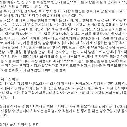
용자는 회원가입 신청 또는 회원정보 변경 시 실명으로 모든 사항을 사실에 근거하여 작
일체의 권리를 주장할 수 없습니다.
원은 주소, 연락처, 전자우편 주소 등 이용계약사항이 변경된 경우에 해당 절차를 거쳐 이
원은 회사 및 제3자의 지적 재산권을 침해해서는 안됩니다.
원은 다음 각 호에 해당하는 행위를 하여서는 안되며, 해당 행위를 하는 경우에 회사는 
 가할 수 있습니다.① 회원가입 신청 또는 회원정보 변경 시 허위내용을 등록하는 행위②
는 행위③ 이용자 ID를 타인과 거래하는 행위④ 회사의 운영진, 직원 또는 관계자를 
않고 회사의 클라이언트 프로그램을 변경하거나, 회사의 서버를 해킹하거나, 웹사이트 
는 행위⑥ 서비스에 위해를 가하거나 고의로 방해하는 행위⑦ 본 서비스를 통해 얻은 
로 복제하거나, 이를 출판 및 방송 등에 사용하거나, 제 3자에게 제공하는 행위⑧ 회사
 내용을 전송, 게시, 전자우편 또는 기타의 방법으로 타인에게 유포하는 경우⑨ 공공질
 문장, 도형, 음향, 동영상을 전송, 게시, 전자우편 또는 기타의 방법으로 타인에게 
 타인의 명예나 프라이버시를 침해할 수 있는 내용을 전송, 게시, 전자우편 또는 기타
희롱 또는 위협하거나, 특정 이용자에게 지속적으로 고통 또는 불편을 주는 행위⑫ 회
또는 저장하는 행위⑬ 범죄와 결부된다고 객관적으로 판단되는 행위⑭ 본 약관을 포함하
반하는 행위⑮ 기타 관계법령에 위배되는 행위
장 서비스 이용
3 조 서비스의 제공 및 변경1.회사는 회사가 제공하는 서비스에서 진행하는 컨텐츠와 
.회사에서 제공하는 서비스는 기본적으로 무료입니다. 유료서비스 추가 시 사전 공지하며
관 및 정책 또는 운영규칙에 따릅니다.3.회사는 서비스 변경 시 그 변경될 서비스의 내용
통지합니다.
4 조 정보의 제공 및 통지1.회사는 회원이 서비스 이용 중 필요하다고 인정되는 다양한
 제공할 수 있습니다.2.회사는 불특정다수 회원에 대한 통지를 하는 경우 7일 이상 
습니다.
 조 게시물의 저작권 및 관리