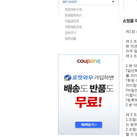
제1장
제 1 
본 약
의무 
제 2 
1.본
\'일
를 의
\'회원
의미합
\'비
미합니
\'등록
2.본
제 3 
1.조
는 범
2.조
할 수