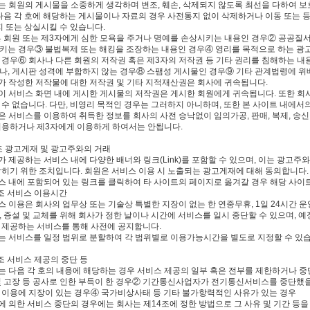
사는 회원의 게시물을 소중하게 생각하며 변조, 훼손, 삭제되지 않도록 최선을 다하여 보
 다음 각 호에 해당하는 게시물이나 자료의 경우 사전통지 없이 삭제하거나 이동 또는 등
지 또는 상실시킬 수 있습니다.
른 회원 또는 제3자에게 심한 모욕을 주거나 명예를 손상시키는 내용인 경우② 공공질
키는 경우③ 불법복제 또는 해킹을 조장하는 내용인 경우④ 영리를 목적으로 하는 광
 경우⑥ 회사나 다른 회원의 저작권 혹은 제3자의 저작권 등 기타 권리를 침해하는 내
나, 게시판 성격에 부합하지 않는 경우⑧ 스팸성 게시물인 경우⑨ 기타 관계법령에 
사가 작성한 저작물에 대한 저작권 및 기타 지적재산권은 회사에 귀속됩니다.
원이 서비스 화면 내에 게시한 게시물의 저작권은 게시한 회원에게 귀속됩니다. 또한 
 수 없습니다. 다만, 비영리 목적인 경우는 그러하지 아니하며, 또한 본 사이트 내에서
은 서비스를 이용하여 취득한 정보를 회사의 사전 승낙없이 임의가공, 판매, 복제, 송신,
이용하거나 제3자에게 이용하게 하여서는 안됩니다.
6조 광고게재 및 광고주와의 거래
사가 제공하는 서비스 내에 다양한 배너와 링크(Link)를 포함할 수 있으며, 이는 광
밝히기 위한 조치입니다. 회원은 서비스 이용 시 노출되는 광고게재에 대해 동의합니다.
비스 내에 포함되어 있는 링크를 클릭하여 타 사이트의 페이지로 옮겨갈 경우 해당 사
 조 서비스 이용시간
스 이용은 회사의 업무상 또는 기술상 특별한 지장이 없는 한 연중무휴, 1일 24시간 운
, 증설 및 교체를 위해 회사가 정한 날이나 시간에 서비스를 일시 중단할 수 있으며,
 제공하는 서비스를 통해 사전에 공지합니다.
사는 서비스를 일정 범위로 분할하여 각 범위별로 이용가능시간을 별도로 지정할 수 있습니
 조 서비스 제공의 중단 등
사는 다음 각 호의 내용에 해당하는 경우 서비스 제공의 일부 혹은 전부를 제한하거나 중
및 고장 등 공사로 인한 부득이 한 경우② 기간통신사업자가 전기통신서비스를 중단했
 이용에 지장이 있는 경우④ 국가비상사태 등 기타 불가항력적인 사유가 있는 경우
에 의한 서비스 중단의 경우에는 회사는 제14조에 정한 방법으로 그 사유 및 기간 등을