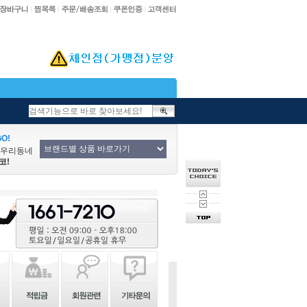
O!
/우리동네
코!