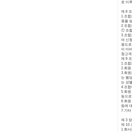
로 이
제 8 
1.조
용을 
2.조합
① 조
3.조
여 신
용도로
이 미
청고객
제 9 
1.조합
2.회
3.회원
는 픰
는 성별
4.조합
5.회원
등으로
6.회
등에 
7.기
제 3 
제 10
1.회