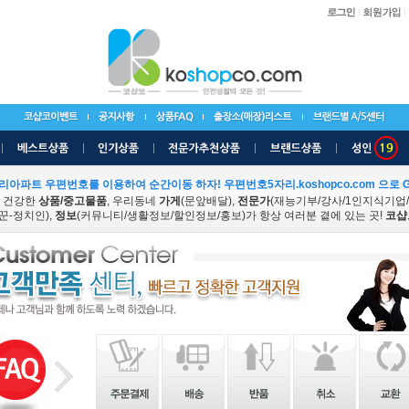
리아파트 우편번호를 이용하여 순간이동 하자! 우편번호5자리.koshopco.com 으로 G
 건강한
상품/중고물품
, 우리동네
가게
(문앞배달),
전문가
(재능기부/강사/1인지식기업
꾼-정치인),
정보
(커뮤니티/생활정보/할인정보/홍보)가 항상 여러분 곁에 있는 곳!
코샵