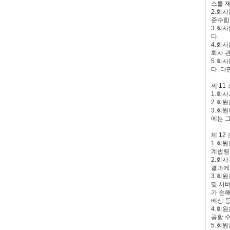
스를 
2.회
준수합
3.회
다.
4.회
회사 
5.회
다. 
제 11
1.회
2.회원
3.회
에는 그
제 12
1.회
계법령
2.회
결과에
3.회
및 서
가 손
배상 
4.회
공할 
5.회