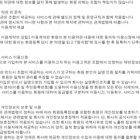
경된 약관에 대한 정보를 알지 못해 발생하는 회원 피해는 조합이 책임지지 않습니다.
조 약관 외 준칙
 약관은 조합이 제공하는 서비스에 관해 별도의 정책 및 운영규칙과 함께 적용됩니다.
 약관에 명시되지 아니한 사항과 본 약관의 해석에 관하여는 관계법령에 따릅니다.
장 이용계약 체결
 조 이용계약의 성립1.이용계약은 회원의 본 이용약관 내용에 대한 동의와 이용신청에 
에 대한 동의는 회원등록 당시 본 약관을 읽고 \"동의함“에 표시를 한 후 등록하기 
조 서비스 이용신청
원으로 가입하여 본 서비스를 이용하고자 하는 이용고객은 조합에서 요청하는 제반정보(
.
회원은 반드시 조합이 제공하는 서비스가 요구하는 회원 본인의 실명 인증 절차를 거쳐야
은 회원은 일체의 권리를 주장할 수 없습니다.
원가입은 반드시 실명으로만 가입할 수 있으며 회사는 실명확인조치를 할 수 있습니다.
의 명의(이름 및 주민등록번호)를 도용하여 이용신청을 한 회원의 모든 ID는 삭제되며,
본 서비스를 이용하는 회원에 대하여 등급별로 구분하여 이용시간, 이용회수, 서비스 메
조 개인정보의 보호 및 사용
합은 관계법령이 정하는 바에 따라 회원등록정보를 포함한 회원의 개인정보를 보호하기 위
대해서는 관련법령 및 회사의 개인정보보호정책이 적용됩니다. 단, 회사의 공식사이트
보호정책이 적용되지 않습니다. 또한 회사는 회원의 귀책사유로 인해 노출된 정보에 대
합은 이용자에게 제공하는 서비스의 양적, 질적 향상을 위하여 이용자의 개인정보를 제휴사
급방침에 따릅니다.
원은 원하는 경우 언제든 회사에 제공한 개인정보의 수집과 이용에 대한 동의를 철회할 수