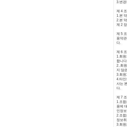
3.변
제 4 
1.본
2.본
제 2 
제 5
용약관
다.
제 6 
1.회
합니다
2..
지 않
3.회
4.타인
사는 
다.
제 7 
1.조
용에 
인정보
2.조
정보취
3.회