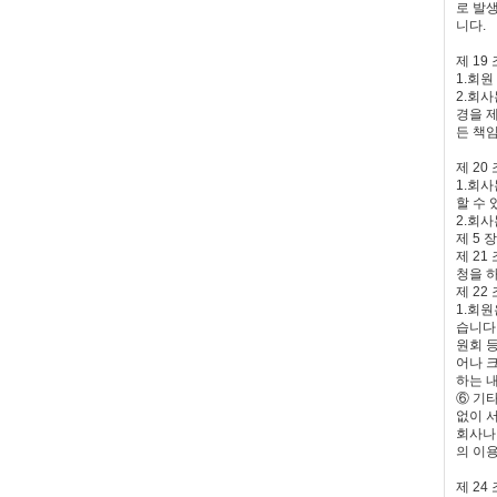
로 발
니다.
제 19
1.회
2.회사
경을 
든 책
제 20
1.회
할 수 
2.회
제 5 
제 2
청을 
제 22
1.회원
습니다
원회 
어나 
하는 
⑥ 기
없이 
회사나
의 이
제 24