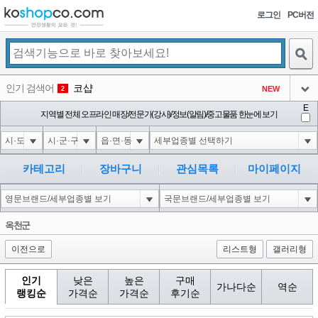
로그인
PC버전
검색
인기 검색어
코샵
NEW
2
아이콘
E
익스
지역별 전체 오프라인 매장/전문가(강사)/정보(알림)/중고물품 한눈에 보기
3
3
아이콘
1-1; waitfor delay '0:0:15' --
1
4
아이콘
10"XOR(1*if(now()=sysdate(),sleep(15),0))XOR"Z
1
5
카테고리
장바구니
관심목록
마이페이지
아이콘
1-1); waitfor delay '0:0:15' --
1
6
아이콘
1
40
1
옥천군
아이콘
이전으로
리스트형
갤러리형
인기
낮은
높은
구매
가나다순
역순
랭킹순
가격순
가격순
후기순