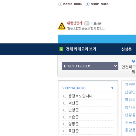
우
안전하고
일
가덕면 
남일면 
충청북도입니다
명암동 
괴산군
방서동 
단양군
산성동 
보은군
수동 (0
영동군
용암동 
옥천군