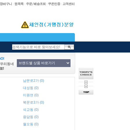
O!
/우리동네
코!
남문로2가 (0)
대성동 (0)
미원면 (0)
북문로3가 (0)
석교동 (0)
용담동 (0)
월오동 (0)