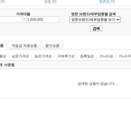
(0)
탑동 (0)
평촌동 (0)
가격대별
영문 브랜드/세부업종별 검색
~
품
적립금 적용상품
할인상품
품순
|
낮은가격순
|
높은가격순
|
구매후기순
|
등록일순
|
가나다순
|
가나다
0개
서문동
검색된 상품이 없습니다.