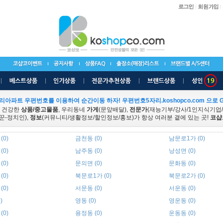
리아파트 우편번호를 이용하여 순간이동 하자! 우편번호5자리.koshopco.com 으로 G
 건강한
상품/중고물품
, 우리동네
가게
(문앞배달),
전문가
(재능기부/강사/1인지식기업
꾼-정치인),
정보
(커뮤니티/생활정보/할인정보/홍보)가 항상 여러분 곁에 있는 곳!
코샵
(0)
금천동 (0)
남문로1가 (0)
(0)
남주동 (0)
낭성면 (0)
(0)
문의면 (0)
문화동 (0)
(0)
북문로1가 (0)
북문로2가 (0)
(0)
서문동 (0)
서운동 (0)
)
영동 (0)
영운동 (0)
(0)
용정동 (0)
운동동 (0)