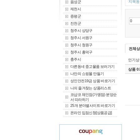
지북동 
음성군
제천시
증평군
진천군
청주시 상당구
청주시 서원구
청주시 청원구
전체상
청주시 흥덕구
충주시
인기상
다른동네 중고물품 보러가기
상품 
나만의 쇼핑몰 만들기
성인안전19금 상품 바로가기
나의 즐겨찾는 상품리스트
코샵코 체인점(가맹점) 분양순
서 따라하기
25개 분야별사이트 바로가기
온라인 입점신청[상품공급]