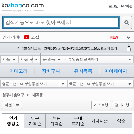
로그인
PC버전
검색
인기 검색어
코샵
NEW
2
아이콘
E
익스
지역별 전체 오프라인 매장/전문가(강사)/정보(알림)/중고물품 한눈에 보기
3
3
아이콘
1-1; waitfor delay '0:0:15' --
1
4
아이콘
10"XOR(1*if(now()=sysdate(),sleep(15),0))XOR"Z
1
5
카테고리
장바구니
관심목록
마이페이지
아이콘
1-1); waitfor delay '0:0:15' --
1
6
아이콘
1
40
1
청주시 흥덕구
>
내곡동
아이콘
이전으로
리스트형
갤러리형
인기
낮은
높은
구매
가나다순
역순
랭킹순
가격순
가격순
후기순