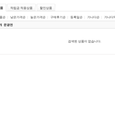
품
적립금 적용상품
할인상품
품순
|
낮은가격순
|
높은가격순
|
구매후기순
|
등록일순
|
가나다순
|
가나다
0개
문광면
검색된 상품이 없습니다.