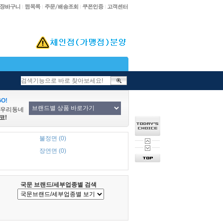
O!
/우리동네
코!
불정면 (0)
장연면 (0)
국문 브랜드/세부업종별 검색