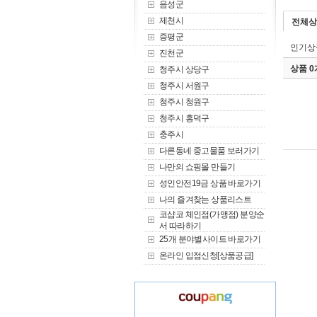
음성군
제천시
전체상
증평군
인기상
진천군
상품 
청주시 상당구
청주시 서원구
청주시 청원구
청주시 흥덕구
충주시
다른동네 중고물품 보러가기
나만의 쇼핑몰 만들기
성인안전19금 상품 바로가기
나의 즐겨찾는 상품리스트
코샵코 체인점(가맹점) 분양순
서 따라하기
25개 분야별사이트 바로가기
온라인 입점신청[상품공급]