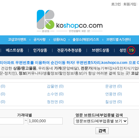
리아파트 우편번호를 이용하여 순간이동 하자! 우편번호5자리.koshopco.com 으로 G
 건강한
상품/중고물품
, 우리동네
가게
(문앞배달),
전문가
(재능기부/강사/1인지식기업
꾼-정치인),
정보
(커뮤니티/생활정보/할인정보/홍보)가 항상 여러분 곁에 있는 곳!
코샵
(0)
감물면 (0)
문광면 (0)
(0)
소수면 (0)
연풍면 (0)
(0)
청천면 (0)
칠성면 (0)
가격대별
영문 브랜드/세부업종별 검색
~