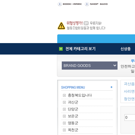
우
안전하고
일
괴산읍 
사리면 
충청북도입니다
청안면 
괴산군
단양군
보은군
영동군
옥천군