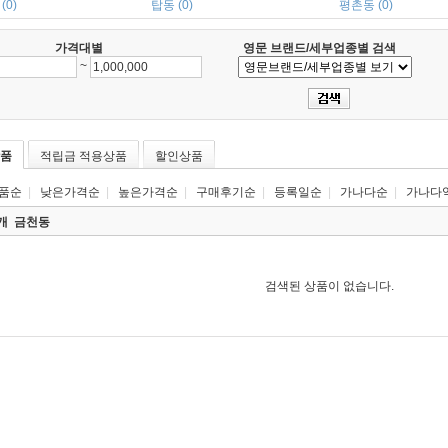
(0)
탑동 (0)
평촌동 (0)
가격대별
영문 브랜드/세부업종별 검색
~
품
적립금 적용상품
할인상품
품순
|
낮은가격순
|
높은가격순
|
구매후기순
|
등록일순
|
가나다순
|
가나다
0개
금천동
검색된 상품이 없습니다.