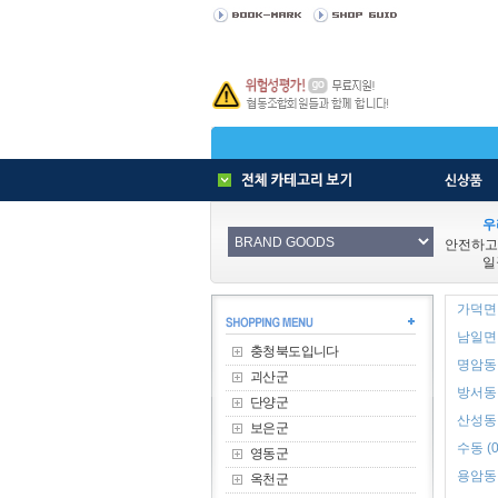
우
안전하고
일
가덕면 
남일면 
충청북도입니다
명암동 
괴산군
방서동 
단양군
산성동 
보은군
수동 (0
영동군
용암동 
옥천군