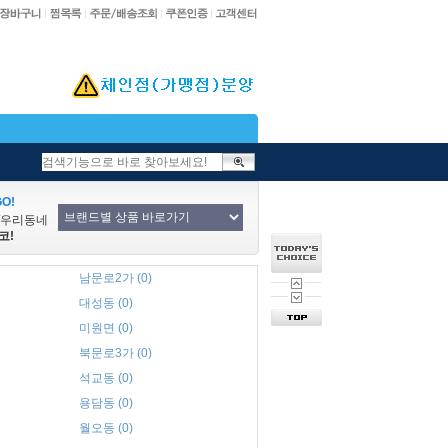
O!
/우리동네
코!
남문로2가 (0)
대성동 (0)
미원면 (0)
북문로3가 (0)
석교동 (0)
용담동 (0)
월오동 (0)