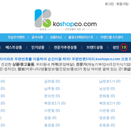
리아파트 우편번호를 이용하여 순간이동 하자! 우편번호5자리.koshopco.com 으로 G
 건강한
상품/중고물품
, 우리동네
가게
(문앞배달),
전문가
(재능기부/강사/1인지식기업
꾼-정치인),
정보
(커뮤니티/생활정보/할인정보/홍보)가 항상 여러분 곁에 있는 곳!
코샵
(0)
금천동 (0)
남문로1가 (0)
(0)
남주동 (0)
낭성면 (0)
(0)
문의면 (0)
문화동 (0)
(0)
북문로1가 (0)
북문로2가 (0)
(0)
서문동 (0)
서운동 (0)
)
영동 (0)
영운동 (0)
(0)
용정동 (0)
운동동 (0)