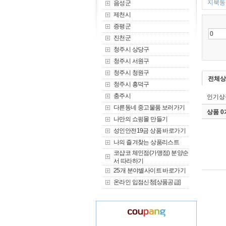
지북동 
음성군
제천시
증평군
진천군
청주시 상당구
청주시 서원구
청주시 청원구
전체상
청주시 흥덕구
충주시
인기상
다른동네 중고물품 보러가기
상품 
나만의 쇼핑몰 만들기
성인안전19금 상품 바로가기
나의 즐겨찾는 상품리스트
코샵코 체인점(가맹점) 분양순
서 따라하기
25개 분야별사이트 바로가기
온라인 입점신청[상품공급]