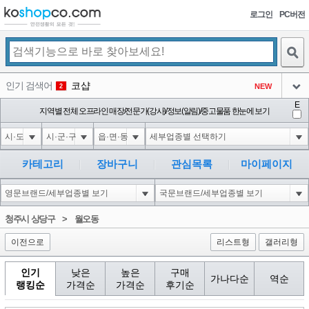
로그인
PC버전
검색
인기 검색어
코샵
NEW
2
아이콘
E
익스
지역별 전체 오프라인 매장/전문가(강사)/정보(알림)/중고물품 한눈에 보기
3
3
아이콘
1-1; waitfor delay '0:0:15' --
1
4
아이콘
10"XOR(1*if(now()=sysdate(),sleep(15),0))XOR"Z
1
5
카테고리
장바구니
관심목록
마이페이지
아이콘
1-1); waitfor delay '0:0:15' --
1
6
아이콘
1
40
1
청주시 상당구
>
월오동
아이콘
이전으로
리스트형
갤러리형
인기
낮은
높은
구매
가나다순
역순
랭킹순
가격순
가격순
후기순