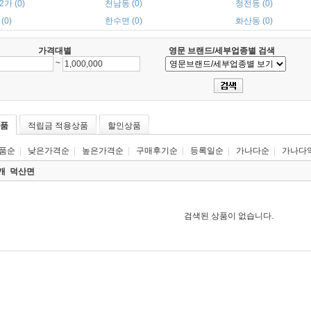
가 (0)
천남동 (0)
청전동 (0)
(0)
한수면 (0)
화산동 (0)
가격대별
영문 브랜드/세부업종별 검색
~
품
적립금 적용상품
할인상품
품순
|
낮은가격순
|
높은가격순
|
구매후기순
|
등록일순
|
가나다순
|
가나다
0개
덕산면
검색된 상품이 없습니다.