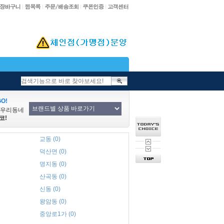
O!
/우리동네
코!
교동 (0)
덕산면 (0)
명지동 (0)
산곡동 (0)
신동 (0)
왕암동 (0)
중앙로1가 (0)