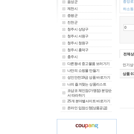
중앙로2
음성군
제천시
하소동 
증평군
진천군
청주시 상당구
청주시 서원구
청주시 청원구
청주시 흥덕구
전체상
충주시
다른동네 중고물품 보러가기
인기상
나만의 쇼핑몰 만들기
상품 
성인안전19금 상품 바로가기
나의 즐겨찾는 상품리스트
코샵코 체인점(가맹점) 분양순
서 따라하기
25개 분야별사이트 바로가기
온라인 입점신청[상품공급]