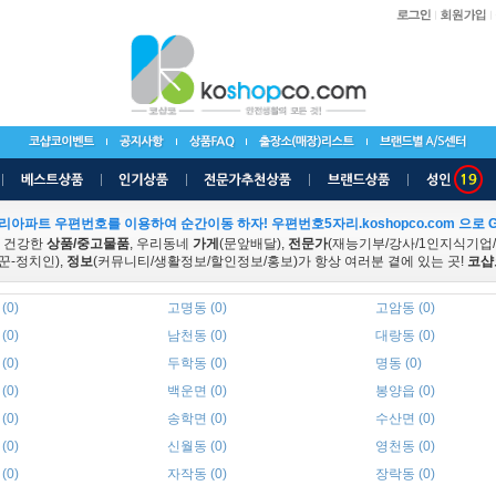
리아파트 우편번호를 이용하여 순간이동 하자! 우편번호5자리.koshopco.com 으로 G
 건강한
상품/중고물품
, 우리동네
가게
(문앞배달),
전문가
(재능기부/강사/1인지식기업
꾼-정치인),
정보
(커뮤니티/생활정보/할인정보/홍보)가 항상 여러분 곁에 있는 곳!
코샵
(0)
고명동 (0)
고암동 (0)
(0)
남천동 (0)
대랑동 (0)
(0)
두학동 (0)
명동 (0)
(0)
백운면 (0)
봉양읍 (0)
(0)
송학면 (0)
수산면 (0)
(0)
신월동 (0)
영천동 (0)
(0)
자작동 (0)
장락동 (0)