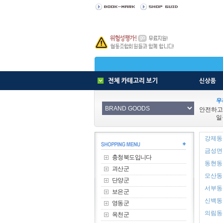
우
안전하고
일
강제동 
금성면 
충청북도입니다
동현동 
괴산군
모산동 
단양군
서부동 
보은군
신백동 
영동군
의림동 
옥천군