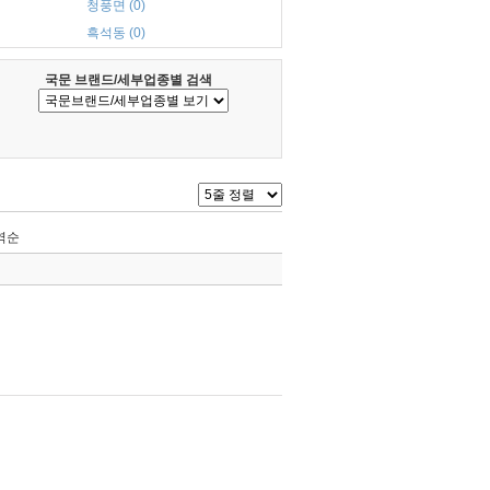
청풍면 (0)
흑석동 (0)
국문 브랜드/세부업종별 검색
역순