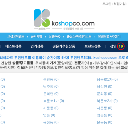
리아파트 우편번호를 이용하여 순간이동 하자! 우편번호5자리.koshopco.com 으로 G
 건강한
상품/중고물품
, 우리동네
가게
(문앞배달),
전문가
(재능기부/강사/1인지식기업
꾼-정치인),
정보
(커뮤니티/생활정보/할인정보/홍보)가 항상 여러분 곁에 있는 곳!
코샵
(0)
금천동 (0)
남문로1가 (0)
(0)
남주동 (0)
낭성면 (0)
(0)
문의면 (0)
문화동 (0)
(0)
북문로1가 (0)
북문로2가 (0)
(0)
서문동 (0)
서운동 (0)
)
영동 (0)
영운동 (0)
(0)
용정동 (0)
운동동 (0)