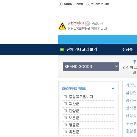
우
안전하고
일
가덕면 
남일면 
충청북도입니다
명암동 
괴산군
방서동 
단양군
산성동 
보은군
수동 (0
영동군
용암동 
옥천군