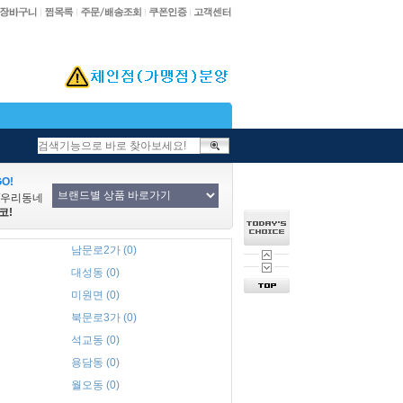
O!
/우리동네
코!
남문로2가 (0)
대성동 (0)
미원면 (0)
북문로3가 (0)
석교동 (0)
용담동 (0)
월오동 (0)