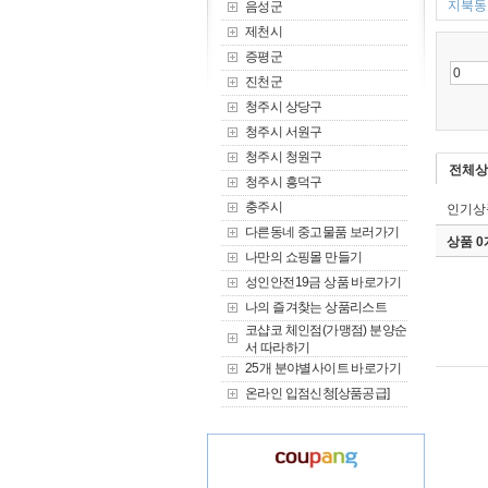
지북동 
음성군
제천시
증평군
진천군
청주시 상당구
청주시 서원구
청주시 청원구
전체상
청주시 흥덕구
충주시
인기상
다른동네 중고물품 보러가기
상품 
나만의 쇼핑몰 만들기
성인안전19금 상품 바로가기
나의 즐겨찾는 상품리스트
코샵코 체인점(가맹점) 분양순
서 따라하기
25개 분야별사이트 바로가기
온라인 입점신청[상품공급]