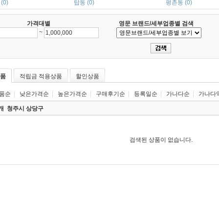
(0)
탑동 (0)
평촌동 (0)
가격대별
영문 브랜드/세부업종별 검색
~
품
적립금 적용상품
할인상품
품순
|
낮은가격순
|
높은가격순
|
구매후기순
|
등록일순
|
가나다순
|
가나다
0개
청주시 상당구
검색된 상품이 없습니다.