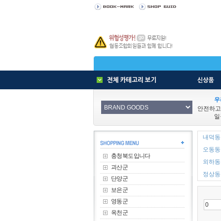
우
안전하고
일
내덕동 
오동동 
충청북도입니다
외하동 
괴산군
정상동 
단양군
보은군
영동군
옥천군