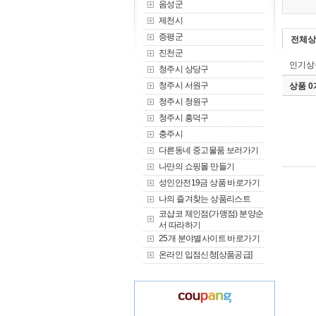
음성군
제천시
증평군
전체상
진천군
인기상
청주시 상당구
청주시 서원구
상품 
청주시 청원구
청주시 흥덕구
충주시
다른동네 중고물품 보러가기
나만의 쇼핑몰 만들기
성인안전19금 상품 바로가기
나의 즐겨찾는 상품리스트
코샵코 체인점(가맹점) 분양순
서 따라하기
25개 분야별사이트 바로가기
온라인 입점신청[상품공급]