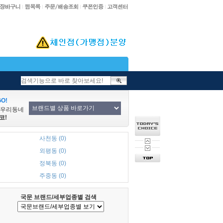
O!
/우리동네
코!
사천동 (0)
외평동 (0)
정북동 (0)
주중동 (0)
국문 브랜드/세부업종별 검색