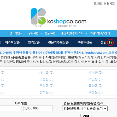
리아파트 우편번호를 이용하여 순간이동 하자! 우편번호5자리.koshopco.com 으로 G
 건강한
상품/중고물품
, 우리동네
가게
(문앞배달),
전문가
(재능기부/강사/1인지식기업
꾼-정치인),
정보
(커뮤니티/생활정보/할인정보/홍보)가 항상 여러분 곁에 있는 곳!
코샵
(0)
내수읍 (0)
북이면 (0)
(0)
오창읍 (0)
외남동 (0)
(0)
우암동 (0)
율량동 (0)
(0)
정하동 (0)
주성동 (0)
가격대별
영문 브랜드/세부업종별 검색
~