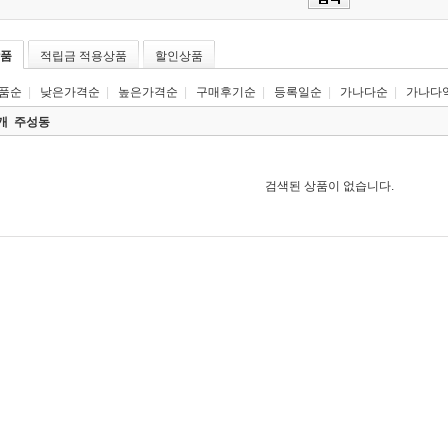
품
적립금 적용상품
할인상품
품순
|
낮은가격순
|
높은가격순
|
구매후기순
|
등록일순
|
가나다순
|
가나다
0개
주성동
검색된 상품이 없습니다.