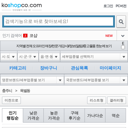
로그인
PC버전
검색
인기 검색어
코샵
NEW
2
아이콘
E
익스
지역별 전체 오프라인 매장/전문가(강사)/정보(알림)/중고물품 한눈에 보기
3
3
아이콘
1-1; waitfor delay '0:0:15' --
1
4
아이콘
10"XOR(1*if(now()=sysdate(),sleep(15),0))XOR"Z
1
5
카테고리
장바구니
관심목록
마이페이지
아이콘
1-1); waitfor delay '0:0:15' --
1
6
아이콘
1
40
1
충주시
>
목벌동
아이콘
이전으로
리스트형
갤러리형
인기
낮은
높은
구매
가나다순
역순
랭킹순
가격순
가격순
후기순