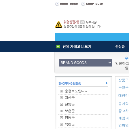
우
안전하고
일
상품구매
구인구직
충청북도입니다
대한민
괴산군
동네학원
단양군
보은군
중고차 
영동군
게임 사
옥천군
영화연극