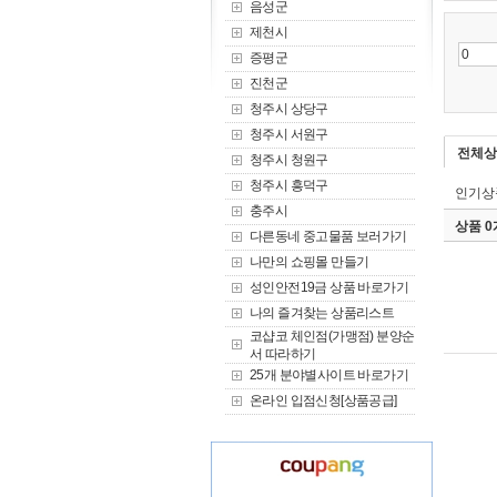
음성군
제천시
증평군
진천군
청주시 상당구
청주시 서원구
전체상
청주시 청원구
청주시 흥덕구
인기상
충주시
상품 
다른동네 중고물품 보러가기
나만의 쇼핑몰 만들기
성인안전19금 상품 바로가기
나의 즐겨찾는 상품리스트
코샵코 체인점(가맹점) 분양순
서 따라하기
25개 분야별사이트 바로가기
온라인 입점신청[상품공급]