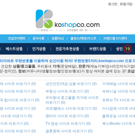
리아파트 우편번호를 이용하여 순간이동 하자! 우편번호5자리.koshopco.com 으로 G
 건강한
상품/중고물품
, 우리동네
가게
(문앞배달),
전문가
(재능기부/강사/1인지식기업
꾼-정치인),
정보
(커뮤니티/생활정보/할인정보/홍보)가 항상 여러분 곁에 있는 곳!
코샵
 사이트 바로가기 (0)
성인안전19금 상품 바로가기 (0)
가게배달 사이트 바로
 사이트 바로가기 (0)
부동산 사이트 바로가기 (0)
숙박시설 사이트 바로
우리동네 중고물품 직거래 사이트
국 탑사이트 바로가기 (0)
유튜브 TV 사이트 바
바로가기 (0)
 사이트 바로가기 (0)
과외/클래스 사이트 바로가기 (0)
이사업체 사이트 바로
사이트 바로가기 (0)
렌터카 사이트 바로가기 (0)
물류운송 사이트 바로
이트 바로가기 (0)
TV 방송 사이트 바로가기 (0)
북스/Books 사이트 
 사이트 바로가기 (0)
결혼중매 사이트 바로가기 (0)