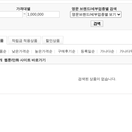
가격대별
영문 브랜드/세부업종별 검색
~
품
적립금 적용상품
할인상품
품순
|
낮은가격순
|
높은가격순
|
구매후기순
|
등록일순
|
가나다순
|
가나다
0개
웹툰/만화 사이트 바로가기
검색된 상품이 없습니다.