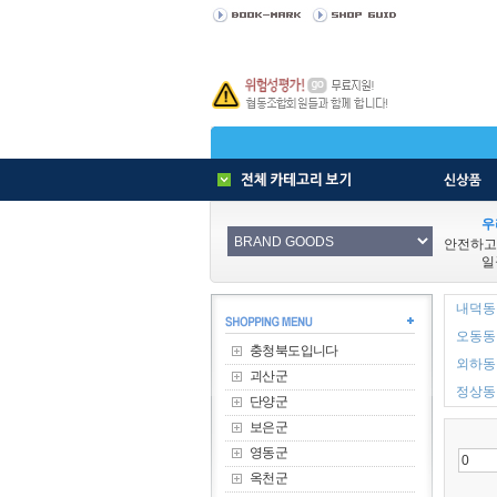
우
안전하고
일
내덕동 
오동동 
충청북도입니다
외하동 
괴산군
정상동 
단양군
보은군
영동군
옥천군