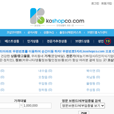
리아파트 우편번호를 이용하여 순간이동 하자! 우편번호5자리.koshopco.com 으로 G
 건강한
상품/중고물품
, 우리동네
가게
(문앞배달),
전문가
(재능기부/강사/1인지식기업
꾼-정치인),
정보
(커뮤니티/생활정보/할인정보/홍보)가 항상 여러분 곁에 있는 곳!
코샵
(0)
내수읍 (0)
북이면 (0)
(0)
오창읍 (0)
외남동 (0)
(0)
우암동 (0)
율량동 (0)
(0)
정하동 (0)
주성동 (0)
가격대별
영문 브랜드/세부업종별 검색
~