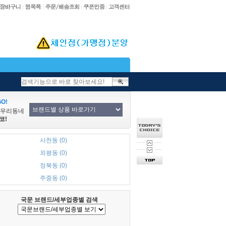
O!
/우리동네
코!
사천동 (0)
외평동 (0)
정북동 (0)
주중동 (0)
국문 브랜드/세부업종별 검색