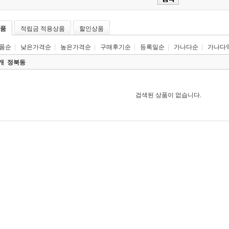
품
적립금 적용상품
할인상품
품순
|
낮은가격순
|
높은가격순
|
구매후기순
|
등록일순
|
가나다순
|
가나다
0개
정북동
검색된 상품이 없습니다.