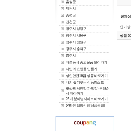
음성군
제천시
증평군
전체상
진천군
인기상
청주시 상당구
청주시 서원구
상품 
청주시 청원구
청주시 흥덕구
충주시
다른동네 중고물품 보러가기
나만의 쇼핑몰 만들기
성인안전19금 상품 바로가기
나의 즐겨찾는 상품리스트
코샵코 체인점(가맹점) 분양순
서 따라하기
25개 분야별사이트 바로가기
온라인 입점신청[상품공급]