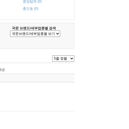
중앙탑면 (0)
충인동 (0)
국문 브랜드/세부업종별 검색
역순