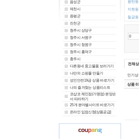
용탄동 
음성군
제천시
지현동 
증평군
칠금동 
진천군
청주시 상당구
청주시 서원구
청주시 청원구
청주시 흥덕구
충주시
전체상
다른동네 중고물품 보러가기
나만의 쇼핑몰 만들기
인기상
성인안전19금 상품 바로가기
상품 
나의 즐겨찾는 상품리스트
코샵코 체인점(가맹점) 분양순
서 따라하기
25개 분야별사이트 바로가기
온라인 입점신청[상품공급]