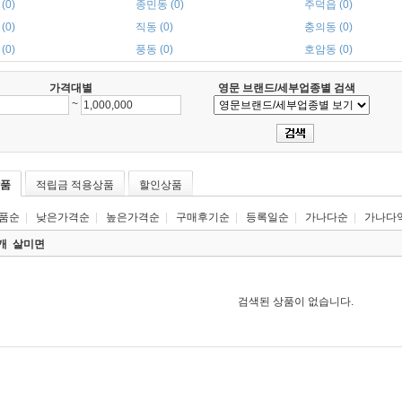
(0)
종민동 (0)
주덕읍 (0)
(0)
직동 (0)
충의동 (0)
(0)
풍동 (0)
호암동 (0)
가격대별
영문 브랜드/세부업종별 검색
~
품
적립금 적용상품
할인상품
품순
|
낮은가격순
|
높은가격순
|
구매후기순
|
등록일순
|
가나다순
|
가나다
0개
살미면
검색된 상품이 없습니다.