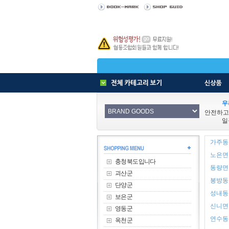
우
안전하고
일
가주동 
노은면 
충청북도입니다
동량면 
괴산군
봉방동 
단양군
성내동 
보은군
신니면 
영동군
연수동 
옥천군