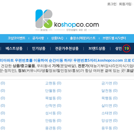
리아파트 우편번호를 이용하여 순간이동 하자! 우편번호5자리.koshopco.com 으로 G
 건강한
상품/중고물품
, 우리동네
가게
(문앞배달),
전문가
(재능기부/강사/1인지식기업
꾼-정치인),
정보
(커뮤니티/생활정보/할인정보/홍보)가 항상 여러분 곁에 있는 곳!
코샵
(0)
교현동 (0)
금가면 (0)
(0)
단월동 (0)
달천동 (0)
(0)
목벌동 (0)
목행동 (0)
(0)
산척면 (0)
살미면 (0)
(0)
성서동 (0)
소태면 (0)
(0)
안림동 (0)
앙성면 (0)
(0)
용관동 (0)
용두동 (0)