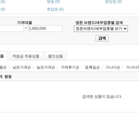
(0)
평동 (0)
향정동 (0)
(0)
휴암동 (0)
가격대별
영문 브랜드/세부업종별 검색
~
품
적립금 적용상품
할인상품
품순
|
낮은가격순
|
높은가격순
|
구매후기순
|
등록일순
|
가나다순
|
가나다
0개
평동
검색된 상품이 없습니다.