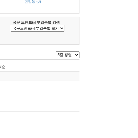
현암동 (0)
국문 브랜드/세부업종별 검색
역순