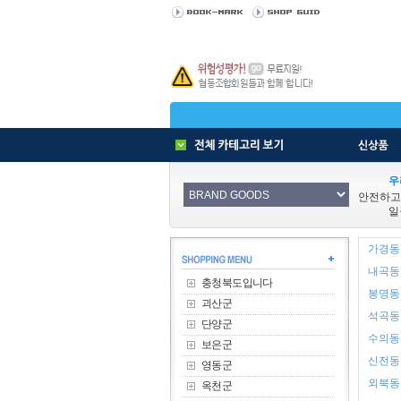
우
안전하고
일
가경동 
내곡동 
충청북도입니다
봉명동 
괴산군
석곡동 
단양군
수의동 
보은군
신전동 
영동군
외북동 
옥천군