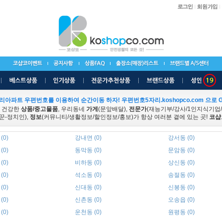
리아파트 우편번호를 이용하여 순간이동 하자! 우편번호5자리.koshopco.com 으로 G
 건강한
상품/중고물품
, 우리동네
가게
(문앞배달),
전문가
(재능기부/강사/1인지식기업
꾼-정치인),
정보
(커뮤니티/생활정보/할인정보/홍보)가 항상 여러분 곁에 있는 곳!
코샵
(0)
강내면 (0)
강서동 (0)
(0)
동막동 (0)
문암동 (0)
(0)
비하동 (0)
상신동 (0)
(0)
석소동 (0)
송절동 (0)
(0)
신대동 (0)
신봉동 (0)
(0)
신촌동 (0)
오송읍 (0)
(0)
운천동 (0)
원평동 (0)