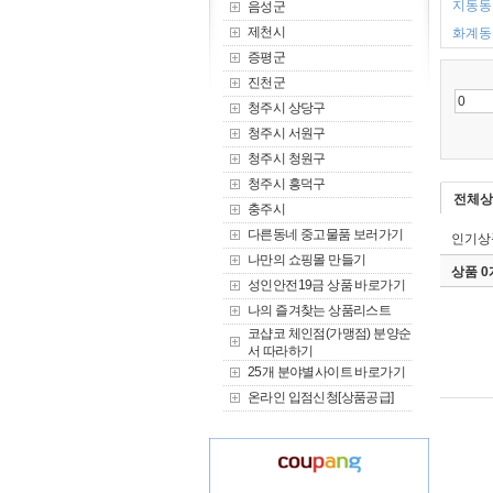
지동동 
음성군
제천시
화계동 
증평군
진천군
청주시 상당구
청주시 서원구
청주시 청원구
청주시 흥덕구
전체상
충주시
다른동네 중고물품 보러가기
인기상
나만의 쇼핑몰 만들기
상품 
성인안전19금 상품 바로가기
나의 즐겨찾는 상품리스트
코샵코 체인점(가맹점) 분양순
서 따라하기
25개 분야별사이트 바로가기
온라인 입점신청[상품공급]