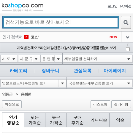
로그인
PC버전
검색
인기 검색어
코샵
NEW
2
아이콘
E
익스
지역별 전체 오프라인 매장/전문가(강사)/정보(알림)/중고물품 한눈에 보기
3
3
아이콘
1-1; waitfor delay '0:0:15' --
1
4
아이콘
10"XOR(1*if(now()=sysdate(),sleep(15),0))XOR"Z
1
5
카테고리
장바구니
관심목록
마이페이지
아이콘
1-1); waitfor delay '0:0:15' --
1
6
아이콘
1
40
1
영동군
>
용화면
아이콘
이전으로
리스트형
갤러리형
인기
낮은
높은
구매
가나다순
역순
랭킹순
가격순
가격순
후기순