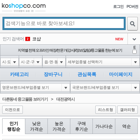
로그인
PC버전
검색
인기 검색어
코샵
NEW
2
아이콘
E
익스
지역별 전체 오프라인 매장/전문가(강사)/정보(알림)/중고물품 한눈에 보기
3
3
아이콘
1-1; waitfor delay '0:0:15' --
1
4
아이콘
10"XOR(1*if(now()=sysdate(),sleep(15),0))XOR"Z
1
5
카테고리
장바구니
관심목록
마이페이지
아이콘
1-1); waitfor delay '0:0:15' --
1
6
아이콘
1
40
1
다른동네 중고물품 보러가기
>
대전광역시
아이콘
이전으로
리스트형
갤러리형
인기
낮은
높은
구매
가나다순
역순
랭킹순
가격순
가격순
후기순