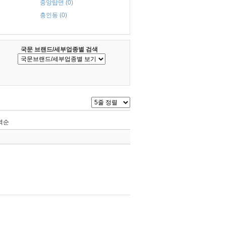
중앙탑면 (0)
충인동 (0)
국문 브랜드/세부업종별 검색
역순