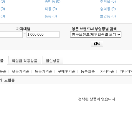
(0)
종민동 (0)
주덕읍 (0)
(0)
직동 (0)
충의동 (0)
(0)
풍동 (0)
호암동 (0)
가격대별
영문 브랜드/세부업종별 검색
~
품
적립금 적용상품
할인상품
품순
|
낮은가격순
|
높은가격순
|
구매후기순
|
등록일순
|
가나다순
|
가나다
0개
교현동
검색된 상품이 없습니다.