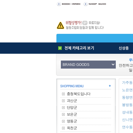
우
안전하고
일
가주동 
노은면 
충청북도입니다
동량면 
괴산군
봉방동 
단양군
성내동 
보은군
신니면 
영동군
연수동 
옥천군