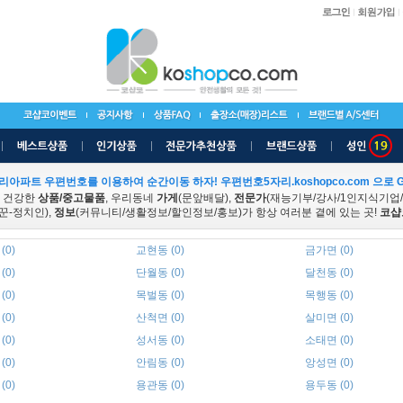
리아파트 우편번호를 이용하여 순간이동 하자! 우편번호5자리.koshopco.com 으로 G
 건강한
상품/중고물품
, 우리동네
가게
(문앞배달),
전문가
(재능기부/강사/1인지식기업
꾼-정치인),
정보
(커뮤니티/생활정보/할인정보/홍보)가 항상 여러분 곁에 있는 곳!
코샵
(0)
교현동 (0)
금가면 (0)
(0)
단월동 (0)
달천동 (0)
(0)
목벌동 (0)
목행동 (0)
(0)
산척면 (0)
살미면 (0)
(0)
성서동 (0)
소태면 (0)
(0)
안림동 (0)
앙성면 (0)
(0)
용관동 (0)
용두동 (0)