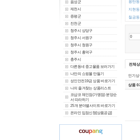
용탄동 
음성군
제천시
지현동 
증평군
칠금동 
진천군
청주시 상당구
청주시 서원구
청주시 청원구
청주시 흥덕구
충주시
전체상
다른동네 중고물품 보러가기
나만의 쇼핑몰 만들기
인기상
성인안전19금 상품 바로가기
상품 
나의 즐겨찾는 상품리스트
코샵코 체인점(가맹점) 분양순
서 따라하기
25개 분야별사이트 바로가기
온라인 입점신청[상품공급]