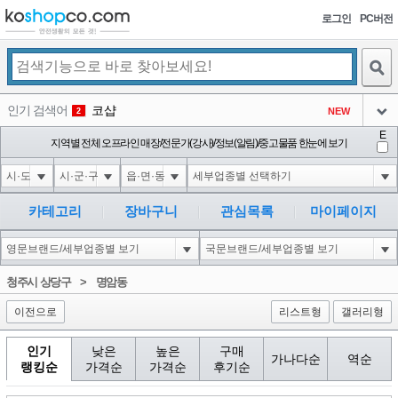
로그인
PC버전
검색
인기 검색어
코샵
NEW
2
아이콘
E
익스
지역별 전체 오프라인 매장/전문가(강사)/정보(알림)/중고물품 한눈에 보기
3
3
아이콘
1-1; waitfor delay '0:0:15' --
1
4
아이콘
10"XOR(1*if(now()=sysdate(),sleep(15),0))XOR"Z
1
5
카테고리
장바구니
관심목록
마이페이지
아이콘
1-1); waitfor delay '0:0:15' --
1
6
아이콘
1
40
1
청주시 상당구
>
명암동
아이콘
이전으로
리스트형
갤러리형
인기
낮은
높은
구매
가나다순
역순
랭킹순
가격순
가격순
후기순