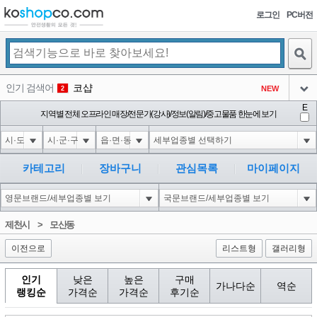
로그인
PC버전
검색
인기 검색어
코샵
NEW
2
아이콘
E
익스
지역별 전체 오프라인 매장/전문가(강사)/정보(알림)/중고물품 한눈에 보기
3
3
아이콘
1-1; waitfor delay '0:0:15' --
1
4
아이콘
10"XOR(1*if(now()=sysdate(),sleep(15),0))XOR"Z
1
5
카테고리
장바구니
관심목록
마이페이지
아이콘
1-1); waitfor delay '0:0:15' --
1
6
아이콘
1
40
1
제천시
>
모산동
아이콘
이전으로
리스트형
갤러리형
인기
낮은
높은
구매
가나다순
역순
랭킹순
가격순
가격순
후기순