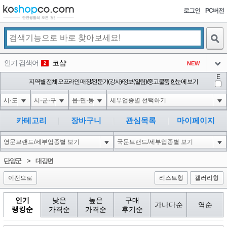
로그인
PC버전
검색
인기 검색어
코샵
NEW
2
아이콘
E
익스
지역별 전체 오프라인 매장/전문가(강사)/정보(알림)/중고물품 한눈에 보기
3
3
아이콘
1-1; waitfor delay '0:0:15' --
1
4
아이콘
10"XOR(1*if(now()=sysdate(),sleep(15),0))XOR"Z
1
5
카테고리
장바구니
관심목록
마이페이지
아이콘
1-1); waitfor delay '0:0:15' --
1
6
아이콘
1
40
1
단양군
>
대강면
아이콘
이전으로
리스트형
갤러리형
인기
낮은
높은
구매
가나다순
역순
랭킹순
가격순
가격순
후기순