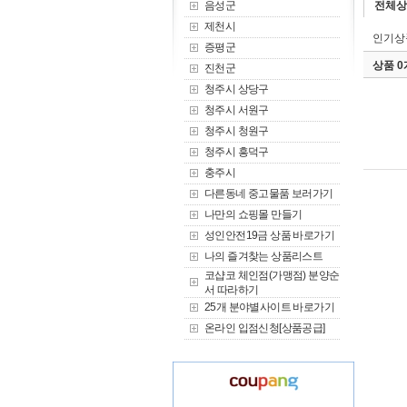
음성군
전체상
제천시
인기상
증평군
상품 
진천군
청주시 상당구
청주시 서원구
청주시 청원구
청주시 흥덕구
충주시
다른동네 중고물품 보러가기
나만의 쇼핑몰 만들기
성인안전19금 상품 바로가기
나의 즐겨찾는 상품리스트
코샵코 체인점(가맹점) 분양순
서 따라하기
25개 분야별사이트 바로가기
온라인 입점신청[상품공급]