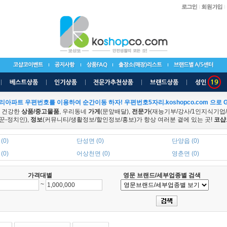
리아파트 우편번호를 이용하여 순간이동 하자! 우편번호5자리.koshopco.com 으로 G
 건강한
상품/중고물품
, 우리동네
가게
(문앞배달),
전문가
(재능기부/강사/1인지식기업
꾼-정치인),
정보
(커뮤니티/생활정보/할인정보/홍보)가 항상 여러분 곁에 있는 곳!
코샵
(0)
단성면 (0)
단양읍 (0)
(0)
어상천면 (0)
영춘면 (0)
가격대별
영문 브랜드/세부업종별 검색
~