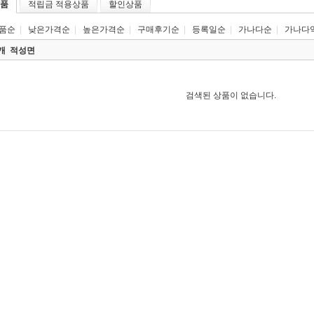
품
적립금 적용상품
할인상품
품순
|
낮은가격순
|
높은가격순
|
구매후기순
|
등록일순
|
가나다순
|
가나다
0개
적성면
검색된 상품이 없습니다.