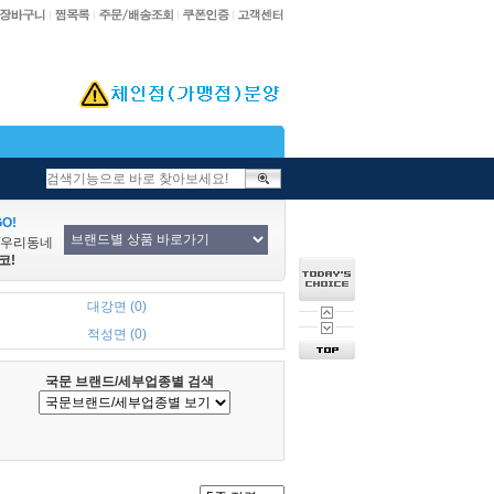
O!
/우리동네
코!
대강면 (0)
적성면 (0)
국문 브랜드/세부업종별 검색