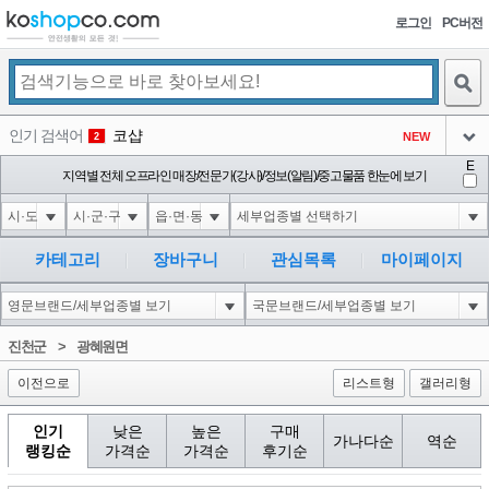
로그인
PC버전
검색
인기 검색어
코샵
NEW
2
아이콘
E
익스
지역별 전체 오프라인 매장/전문가(강사)/정보(알림)/중고물품 한눈에 보기
3
3
아이콘
1-1; waitfor delay '0:0:15' --
1
4
아이콘
10"XOR(1*if(now()=sysdate(),sleep(15),0))XOR"Z
1
5
카테고리
장바구니
관심목록
마이페이지
아이콘
1-1); waitfor delay '0:0:15' --
1
6
아이콘
1
40
1
진천군
>
광혜원면
아이콘
이전으로
리스트형
갤러리형
인기
낮은
높은
구매
가나다순
역순
랭킹순
가격순
가격순
후기순