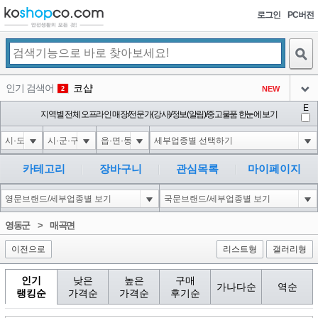
로그인
PC버전
검색
인기 검색어
코샵
NEW
2
아이콘
E
익스
지역별 전체 오프라인 매장/전문가(강사)/정보(알림)/중고물품 한눈에 보기
3
3
아이콘
1-1; waitfor delay '0:0:15' --
1
4
아이콘
10"XOR(1*if(now()=sysdate(),sleep(15),0))XOR"Z
1
5
카테고리
장바구니
관심목록
마이페이지
아이콘
1-1); waitfor delay '0:0:15' --
1
6
아이콘
1
40
1
영동군
>
매곡면
아이콘
이전으로
리스트형
갤러리형
인기
낮은
높은
구매
가나다순
역순
랭킹순
가격순
가격순
후기순