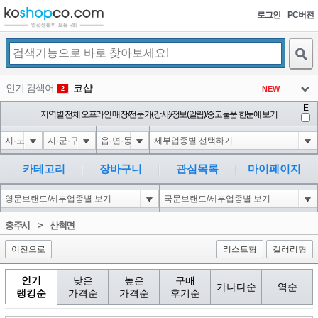
로그인
PC버전
검색
인기 검색어
코샵
NEW
2
아이콘
E
익스
지역별 전체 오프라인 매장/전문가(강사)/정보(알림)/중고물품 한눈에 보기
3
3
아이콘
1-1; waitfor delay '0:0:15' --
1
4
아이콘
10"XOR(1*if(now()=sysdate(),sleep(15),0))XOR"Z
1
5
카테고리
장바구니
관심목록
마이페이지
아이콘
1-1); waitfor delay '0:0:15' --
1
6
아이콘
1
40
1
충주시
>
산척면
아이콘
이전으로
리스트형
갤러리형
인기
낮은
높은
구매
가나다순
역순
랭킹순
가격순
가격순
후기순