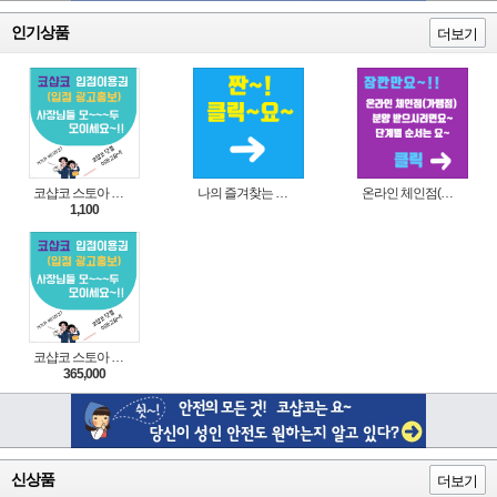
인기상품
더보기
코샵코 스토아 입점 1일 이용권
나의 즐겨찾는 상품 리스트로 편리하게 주문하세요~(쿠팡 다이나믹 배너)
온라인 체인점(가맹점) 분양순서(필독)
1,100
코샵코 스토아 입점 1년 이용권
365,000
신상품
더보기