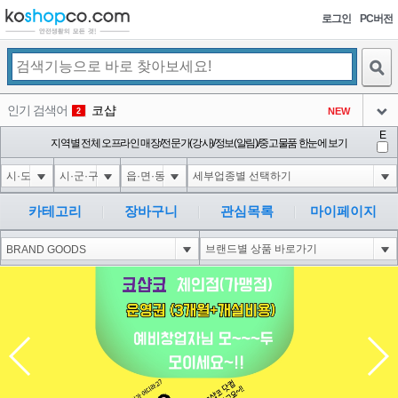
로그인
PC버전
검색
인기 검색어
코샵
NEW
2
아이콘
E
익스
지역별 전체 오프라인 매장/전문가(강사)/정보(알림)/중고물품 한눈에 보기
3
3
아이콘
1-1; waitfor delay '0:0:15' --
1
4
아이콘
10"XOR(1*if(now()=sysdate(),sleep(15),0))XOR"Z
1
5
카테고리
장바구니
관심목록
마이페이지
아이콘
1-1); waitfor delay '0:0:15' --
1
6
아이콘
1
40
1
아이콘